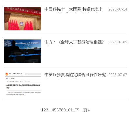
中國科協十一大閉幕 特邀代表卜
2026-07-14
國明倡北都成創科“動態實驗室”
中方：《全球人工智能治理倡議》
2026-07-09
助各國共享紅利
中英服務貿易協定聯合可行性研究
2026-07-07
技術磋商取得實質性進展
1
2
3
...
4
5
6
7
8
9
10
11
下一页»