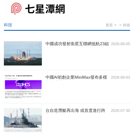
科技
首页
>
>
科技
中國成功發射衛星互聯網低軌23組
2026-08-05
衛星
中國AI初創企業MiniMax發布多模
2026-08-03
態生成模型H3
台自造潛艇再出海 或首度進行跨
2026-07-30
夜耐航測試