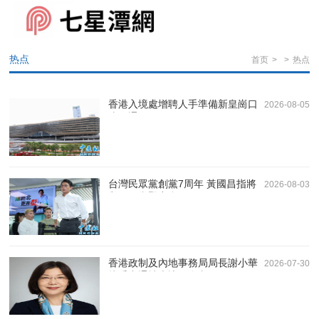
热点
首页
>
>
热点
香港入境處增聘人手準備新皇崗口
2026-08-05
岸開通
台灣民眾黨創黨7周年 黃國昌指將
2026-08-03
與國民黨緊密合作
香港政制及內地事務局局長謝小華
2026-07-30
接受中通社專訪（全文）