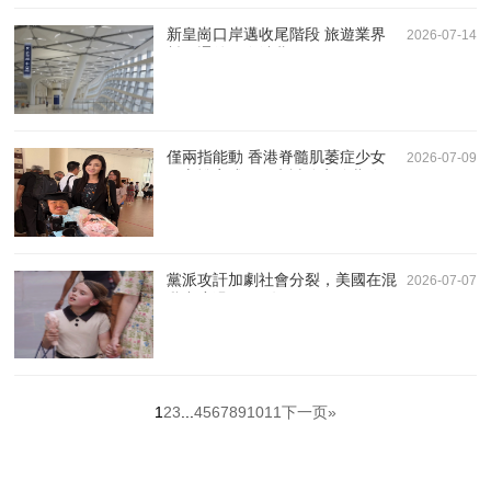
新皇崗口岸邁收尾階段 旅遊業界
2026-07-14
料開通後促進消費
僅兩指能動 香港脊髓肌萎症少女
2026-07-09
姚心悅完成DSE考試分享追夢路
黨派攻訐加劇社會分裂，美國在混
2026-07-07
亂中度過250周年
1
2
3
...
4
5
6
7
8
9
10
11
下一页»