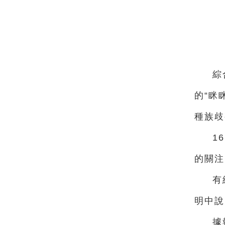
綜
的“眯
種族歧
1
的關注
有
明中說
據