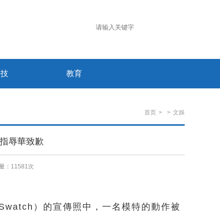
科技
教育
首页
>
>
文娛
被指辱華致歉
量：
11581次
Swatch）的宣傳照中，一名模特的動作被