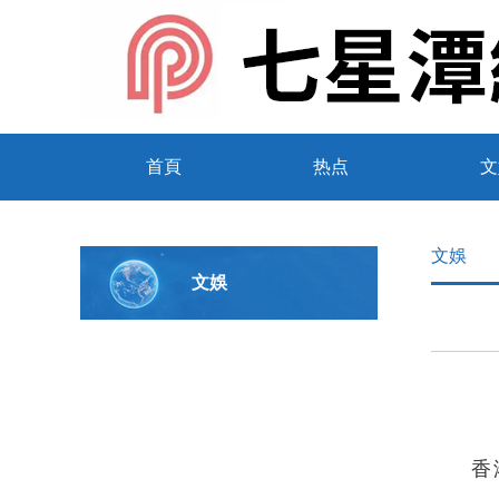
首頁
热点
文
文娛
文娛
香