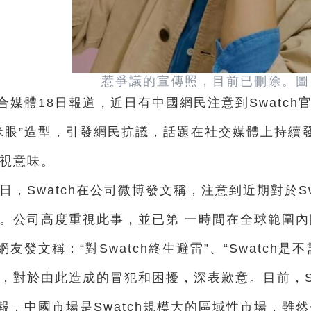
惹爭議的宣傳照，目前已刪除。圖：
合媒體18日報道，近日有中國網民注意到Swatc
眯眼”造型，引發網民抗議，話題在社交媒體上持續
視意味。
6日，
Swatch在公司微博發文稱，注意到近期對於Swa
。公司高度重視此事，並已第 一時間在全球範圍
網友發文稱：“對Swatch終生避雷”、“Swatch是
，對於由此造成的冒犯和困擾，深表歉意。目前，S
報，中國市場是Swatch規模大的區域性市場，雖